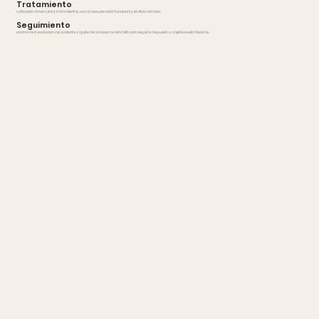
Tratamiento
aplicación de terapias y tratamientos para la recuperación funcional y el alivio del dolor.
Seguimiento
control de la evolución del paciente y ajuste del proceso de rehabilitación según la respuesta y objetivos establecidos.