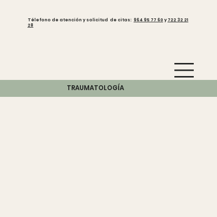
Télefono de atención y solicitud de citas:
964 95 77 60
y
722 32 21
28
TRAUMATOLOGÍA