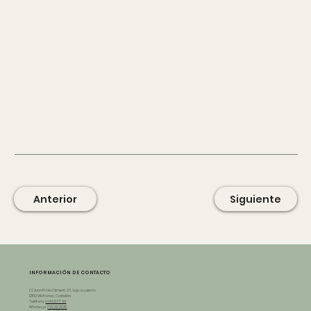
Anterior
Siguiente
INFORMACIÓN DE CONTACTO
C/ Juan Pablo Climent, 36, bajo izquierda
12150 Vilafranca, Castellón
Teléfono:
964 95 77 60
Whatsapp:
722 32 21 28